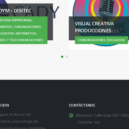
VISUAL CREATIVA
UNIVERSIDAD
PRODUCCIONES
AUTONOMA DE ICA 
COMUNICACIONES, EDUCACION
EDUCACION
PCION
CONTÁCTENOS
ase al día con las
Direccion:
Calle Grau 547 - Chin
ísticas y tecnología de
- Chincha - Ica
s productos en constante