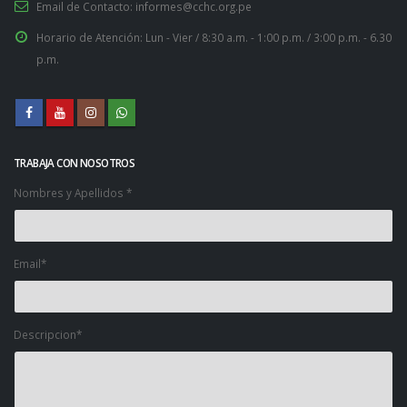
Email de Contacto:
informes@cchc.org.pe
Horario de Atención:
Lun - Vier / 8:30 a.m. - 1:00 p.m. / 3:00 p.m. - 6.30
p.m.
TRABAJA CON NOSOTROS
Nombres y Apellidos *
Email*
Descripcion*