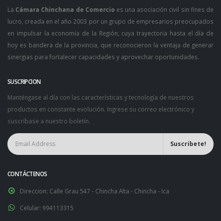
La
Cámara Chinchana de Comercio
es una asociación civil sin fines de
lucro, creada en el año 2003 por un grupo de empresarios preocupados
en impulsar la economía de la Región, cuya trayectoria hasta el día de
hoy es bandera de la provincia, que reconocieron la ventaja de generar
sinergias para fortalecer capacidades y aprovechar oportunidades.
SUSCRIPCION
Manténgase al día con las características y tecnología de nuestros
productos en constante evolución. Ingrese su correo electrónico y
suscríbase a nuestro boletín.
CONTÁCTENOS
Direccion:
Calle Grau 547 - Chincha Alta - Chincha - Ica
Celular:
994113315