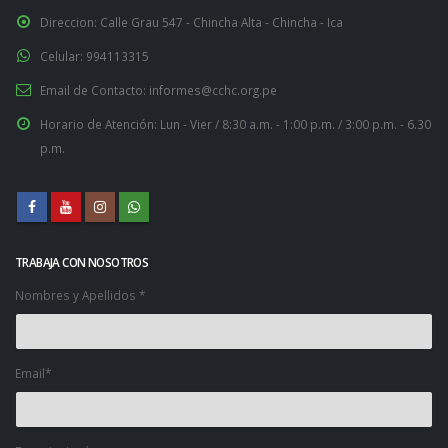
Direccion:
Calle Grau 547 - Chincha Alta - Chincha - Ica
Celular:
994113315
Email de Contacto:
informes@cchc.org.pe
Horario de Atención:
Lun - Vier / 8:30 a.m. - 1:00 p.m. / 3:00 p.m. - 6.30
p.m.
TRABAJA CON NOSOTROS
Nombres y Apellidos *
Email*