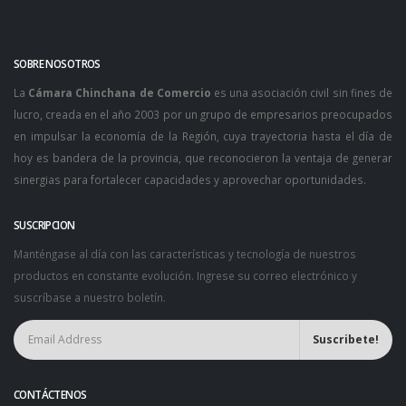
SOBRE NOSOTROS
La
Cámara Chinchana de Comercio
es una asociación civil sin fines de
lucro, creada en el año 2003 por un grupo de empresarios preocupados
en impulsar la economía de la Región, cuya trayectoria hasta el día de
hoy es bandera de la provincia, que reconocieron la ventaja de generar
sinergias para fortalecer capacidades y aprovechar oportunidades.
SUSCRIPCION
Manténgase al día con las características y tecnología de nuestros
productos en constante evolución. Ingrese su correo electrónico y
suscríbase a nuestro boletín.
CONTÁCTENOS