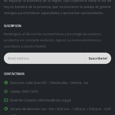
en impulsar la economía de la Región, cuya trayectoria hasta el día de
hoy es bandera de la provincia, que reconocieron la ventaja de generar
sinergias para fortalecer capacidades y aprovechar oportunidades.
SUSCRIPCION
Manténgase al día con las características y tecnología de nuestros
productos en constante evolución. Ingrese su correo electrónico y
suscríbase a nuestro boletín.
CONTÁCTENOS
Direccion:
Calle Grau 547 - Chincha Alta - Chincha - Ica
Celular:
994113315
Email de Contacto:
informes@cchc.org.pe
Horario de Atención:
Lun - Vier / 8:30 a.m. - 1:00 p.m. / 3:00 p.m. - 6.30