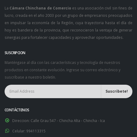
La
Cámara Chinchana de Comercio
es una asociación civil sin fines de
lucro, creada en el año 2003 por un grupo de empresarios preocupados
en impulsar la economía de la Región, cuya trayectoria hasta el día de
hoy es bandera de la provincia, que reconocieron la ventaja de generar
sinergias para fortalecer capacidades y aprovechar oportunidades.
SUSCRIPCION
Manténgase al día con las características y tecnología de nuestros
productos en constante evolución. Ingrese su correo electrónico y
suscríbase a nuestro boletín.
CONTÁCTENOS
Direccion:
Calle Grau 547 - Chincha Alta - Chincha - Ica
Celular:
994113315