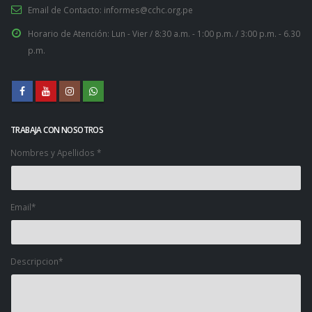
Email de Contacto:
informes@cchc.org.pe
Horario de Atención:
Lun - Vier / 8:30 a.m. - 1:00 p.m. / 3:00 p.m. - 6.30
p.m.
TRABAJA CON NOSOTROS
Nombres y Apellidos *
Email*
Descripcion*