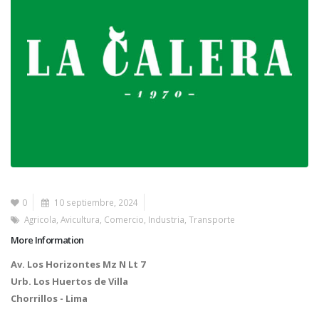
0
10 septiembre, 2024
Agricola
,
Avicultura
,
Comercio
,
Industria
,
Transporte
More Information
Av. Los Horizontes Mz N Lt 7
Urb. Los Huertos de Villa
Chorrillos - Lima