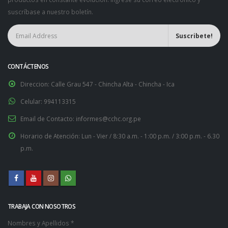
suscríbase a nuestro boletín.
CONTÁCTENOS
Direccion:
Calle Grau 547 - Chincha Alta - Chincha - Ica
Celular:
994113315
Email de Contacto:
informes@cchc.org.pe
Horario de Atención:
Lun - Vier / 8:30 a.m. - 1:00 p.m. / 3:00 p.m. - 6.30
p.m.
TRABAJA CON NOSOTROS
Nombres y Apellidos *