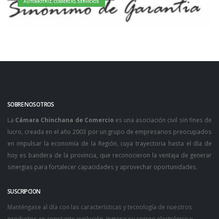
AUTOMOTRIZ, COMERCIO, SERVICIOS
SOBRE NOSOTROS
La
Cámara Chinchana de Comercio
es una asociación civil sin fines de
lucro, creada en el año 2003 por un grupo de empresarios preocupados
en impulsar la economía de la Región, cuya trayectoria hasta el día de
hoy es bandera de la provincia, que reconocieron la ventaja de generar
sinergias para fortalecer capacidades y aprovechar oportunidades.
SUSCRIPCION
Manténgase al día con las características y tecnología de nuestros
productos en constante evolución. Ingrese su correo electrónico y