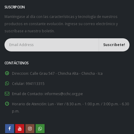
SUSCRIPCION
Manténgase al día con las características y tecnología de nuestros
productos en constante evolución. Ingrese su correo electrónico y
suscríbase a nuestro boletín.
CONTÁCTENOS
Direccion:
Calle Grau 547 - Chincha Alta - Chincha - Ica
Celular:
994113315
Email de Contacto:
informes@cchc.org.pe
Horario de Atención:
Lun - Vier / 8:30 a.m. - 1:00 p.m. / 3:00 p.m. - 6.30
p.m.