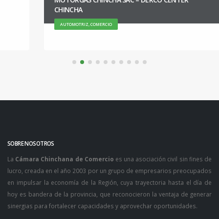
CHINCHA
AUTOMOTRIZ, COMERCIO
SOBRE NOSOTROS
La
Cámara Chinchana de Comercio
es una asociación civil sin fines de
lucro, creada en el año 2003 por un grupo de empresarios preocupados
en impulsar la economía de la Región, cuya trayectoria hasta el día de
hoy es bandera de la provincia, que reconocieron la ventaja de generar
sinergias para fortalecer capacidades y aprovechar oportunidades.