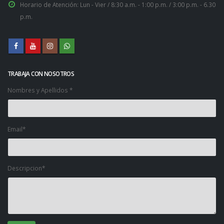
Horario de Atención:
Lun - Vier / 8:30 a.m. - 1:00 p.m. / 3:00 p.m. - 6.30
p.m.
TRABAJA CON NOSOTROS
Nombres y Apellidos *
Email*
Descripcion*