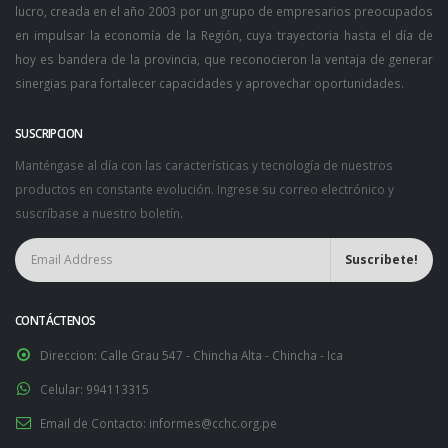
lucro, creada en el año 2003 por un grupo de empresarios preocupados
en impulsar la economía de la Región, cuya trayectoria hasta el día de
hoy es bandera de la provincia, que reconocieron la ventaja de generar
sinergias para fortalecer capacidades y aprovechar oportunidades.
SUSCRIPCION
Manténgase al día con las características y tecnología de nuestros
productos en constante evolución. Ingrese su correo electrónico y
suscríbase a nuestro boletín.
CONTÁCTENOS
Direccion:
Calle Grau 547 - Chincha Alta - Chincha - Ica
Celular:
994113315
Email de Contacto:
informes@cchc.org.pe