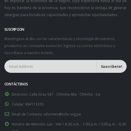
en impulsar la economía de la Región, cuya trayectoria hasta el día de
hoy es bandera de la provincia, que reconocieron la ventaja de generar
sinergias para fortalecer capacidades y aprovechar oportunidades.
SUSCRIPCION
Manténgase al día con las características y tecnología de nuestros
productos en constante evolución. Ingrese su correo electrónico y
suscríbase a nuestro boletín.
CONTÁCTENOS
Direccion:
Calle Grau 547 - Chincha Alta - Chincha - Ica
Celular:
994113315
Email de Contacto:
informes@cchc.org.pe
Horario de Atención:
Lun - Vier / 8:30 a.m. - 1:00 p.m. / 3:00 p.m. - 6.30