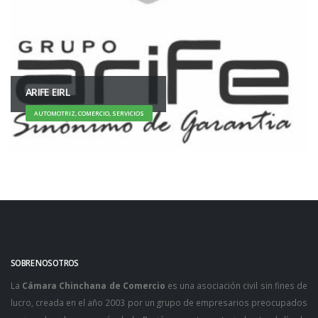
ARIFE EIRL
AUTOMOTRIZ, COMERCIO, SERVICIOS
SOBRE NOSOTROS
La
Cámara Chinchana de Comercio
es una asociación civil sin fines de
lucro, creada en el año 2003 por un grupo de empresarios preocupados