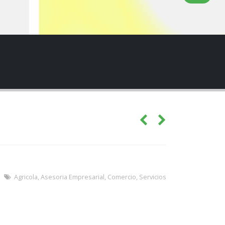
Agricola
,
Asesoria Empresarial
,
Comercio
,
Servicios