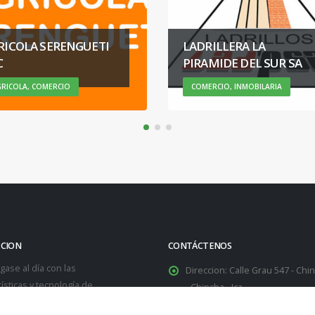
E&M ASESORIA Y
CONSULTORIA
DRILLERA LA
EMPRESARIAL SAC
RAMIDE DEL SUR SA
ASESORIA EMPRESARIAL,
MERCIO, INMOBILARIA
SERVICIOS
PCION
CONTÁCTENOS
ase al día con las
Direccion:
Calle Grau 547 - Chin
ísticas y tecnología de
- Chincha - Ica
s productos en constante
Celular:
994113315