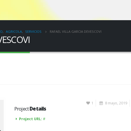
IO
,
AGRICOLA
,
SERVICIOS
RAFAEL VILLA GARCIA DEVESCOVI
VESCOVI
1
8 mayo, 2019
Project
Details
Project URL:
#