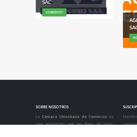
AGRICOLA SERENGUETI
LA
SAC
PI
AGRICOLA, COMERCIO
CO
SOBRE NOSOTROS
SUSCRI
La
Cámara Chinchana de Comercio
es
Manténg
una asociación civil sin fines de lucro,
caracter
creada en el año 2003 por un grupo de
nuestro