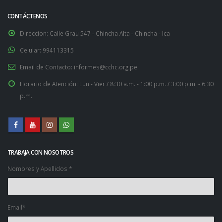
CONTÁCTENOS
Direccion:
Calle Grau 547 - Chincha Alta - Chincha - Ica
Celular:
994113315
Email de Contacto:
informes@cchc.org.pe
Horario de Atención:
Lun - Vier / 8:30 a.m. - 1:00 p.m. / 3:00 p.m. - 6.30
p.m.
TRABAJA CON NOSOTROS
Nombres y Apellidos *
Email*