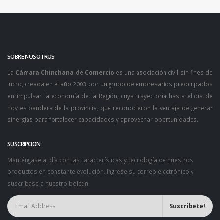
SOBRE NOSOTROS
La
Cámara Chinchana de Comercio
es una asociación civil sin fines de
lucro, creada en el año 2003 por un grupo de empresarios preocupados
en impulsar la economía de la Región, cuya trayectoria hasta el día de
hoy es bandera de la provincia, que reconocieron la ventaja de generar
sinergias para fortalecer capacidades y aprovechar oportunidades.
SUSCRIPCION
Manténgase al día con las características y tecnología de nuestros
productos en constante evolución. Ingrese su correo electrónico y
suscríbase a nuestro boletín.