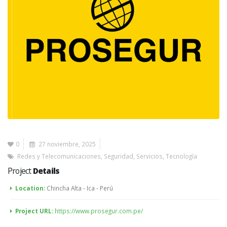
0
27 noviembre, 2025
Redes y Telecomunicaciones
,
Seguridad
,
Servicios
,
Tecnología
Project
Details
Location:
Chincha Alta - Ica - Perú
Project URL:
https://www.prosegur.com.pe/