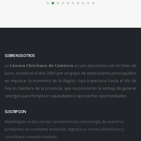
SOBRE NOSOTROS
La
Cámara Chinchana de Comercio
es una asociación civil sin fines de
lucro, creada en el año 2003 por un grupo de empresarios preocupados
en impulsar la economía de la Región, cuya trayectoria hasta el día de
hoy es bandera de la provincia, que reconocieron la ventaja de generar
sinergias para fortalecer capacidades y aprovechar oportunidades.
SUSCRIPCION
Manténgase al día con las características y tecnología de nuestros
productos en constante evolución. Ingrese su correo electrónico y
suscríbase a nuestro boletín.