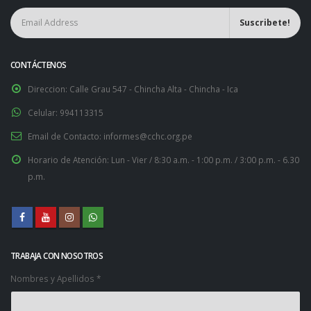
CONTÁCTENOS
Direccion:
Calle Grau 547 - Chincha Alta - Chincha - Ica
Celular:
994113315
Email de Contacto:
informes@cchc.org.pe
Horario de Atención:
Lun - Vier / 8:30 a.m. - 1:00 p.m. / 3:00 p.m. - 6.30
p.m.
TRABAJA CON NOSOTROS
Nombres y Apellidos *