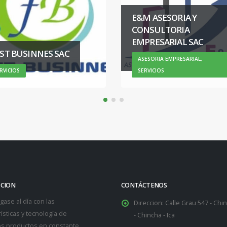
E&M ASESORIA Y
SERVICIOS CONTA
CONSULTORIA
TRIBUTARIOS
EMPRESARIAL SAC
LABORALES
ASESORIA EMPRESARIAL,
SERVICIOS
SERVICIOS
PCION
CONTÁCTENOS
ase al día con las
Direccion:
Calle Grau 547 - Chin
ísticas y tecnología de
- Chincha - Ica
s productos en constante