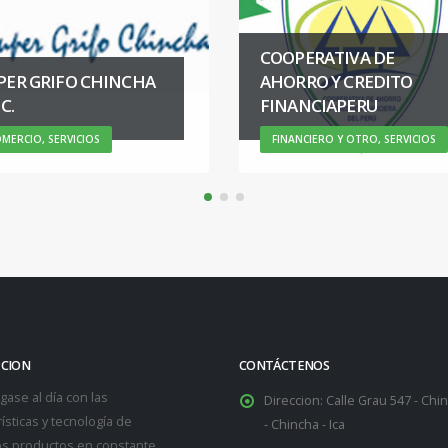
COOPERATIVA DE
PER GRIFO CHINCHA
AHORRO Y CREDITO
.C.
FINANCIAPERU
MERCIO, SERVICIOS
FINANCIERO Y OTRO, SERVICIOS
PCION
CONTÁCTENOS
ase al día con las
Direccion:
Calle Grau 547 - Chin
ísticas y tecnología de
- Chincha - Ica
s productos en constante