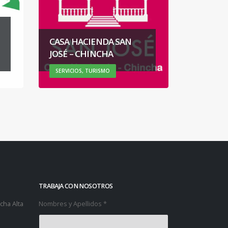
TAXI EJ
– INVER
CASA HACIENDA SAN
EIRL
JOSÉ – CHINCHA
SERVICIOS
SERVICIOS, TURISMO
TURISMO
TRABAJA CON NOSOTROS
cha Alta
Nombres y Apellidos *