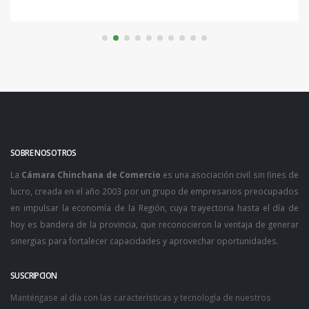
SOBRE NOSOTROS
La
Cámara Chinchana de Comercio
es una asociación civil sin fines de
lucro, creada en el año 2003 por un grupo de empresarios preocupados
en impulsar la economía de la Región, cuya trayectoria hasta el día de
hoy es bandera de la provincia, que reconocieron la ventaja de generar
sinergias para fortalecer capacidades y aprovechar oportunidades.
SUSCRIPCION
Manténgase al día con las características y tecnología de nuestros