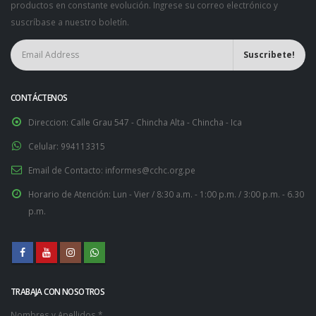
productos en constante evolución. Ingrese su correo electrónico y
suscríbase a nuestro boletín.
CONTÁCTENOS
Direccion:
Calle Grau 547 - Chincha Alta - Chincha - Ica
Celular:
994113315
Email de Contacto:
informes@cchc.org.pe
Horario de Atención:
Lun - Vier / 8:30 a.m. - 1:00 p.m. / 3:00 p.m. - 6.30
p.m.
TRABAJA CON NOSOTROS
Nombres y Apellidos *