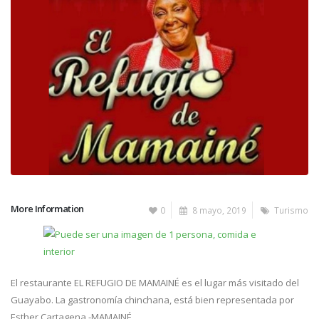
More Information
0
8 mayo, 2019
Turismo
El restaurante EL REFUGIO DE MAMAINÉ es el lugar más visitado del
Guayabo. La gastronomía chinchana, está bien representada por
Esther Cartagena -MAMAINÉ.