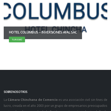
HOTEL COLUMBUS – INVERSIONES AFAL SAC
TURISMO
SOBRE NOSOTROS
La
Cámara Chinchana de Comercio
es una asociación civil sin fines de
lucro, creada en el año 2003 por un grupo de empresarios preocupados