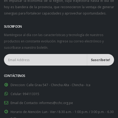
en impulsar la economía de la Región, cuya trayectoria hasta el día de
hoy es bandera de la provincia, que reconocieron la ventaja de generar
sinergias para fortalecer capacidades y aprovechar oportunidades.
SUSCRIPCION
Manténgase al día con las características y tecnología de nuestros
productos en constante evolución. Ingrese su correo electrónico y
suscríbase a nuestro boletín.
CONTÁCTENOS
Direccion:
Calle Grau 547 - Chincha Alta - Chincha - Ica
Celular:
994113315
Email de Contacto:
informes@cchc.org.pe
Horario de Atención:
Lun - Vier / 8:30 a.m. - 1:00 p.m. / 3:00 p.m. - 6.30