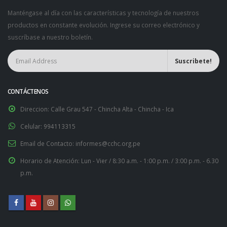
Manténgase al día con las características y tecnología de nuestros
productos en constante evolución. Ingrese su correo electrónico y
suscríbase a nuestro boletín.
CONTÁCTENOS
Direccion:
Calle Grau 547 - Chincha Alta - Chincha - Ica
Celular:
994113315
Email de Contacto:
informes@cchc.org.pe
Horario de Atención:
Lun - Vier / 8:30 a.m. - 1:00 p.m. / 3:00 p.m. - 6.30
p.m.