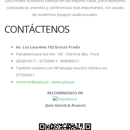
QALA Hotels & Resorts cuenta con las mejores salas, para reuniones
corporativas, eventos y conferencias más importantes, con ayuda
de modernos equipos audiovisuales.
CONTÁCTENOS
Av. Los Laureles 102 Grocio Prado
Panamericana Sur Km. 193 - Chincha Alta - Perú
(056)319117 - 977200411 - 958586017
También estamos en Whatsapp nuestro número es:
977200411
reservas@qala.pe
-
www.qala.pe
RECOMENDADO EN
Qala Hotels & Resorts