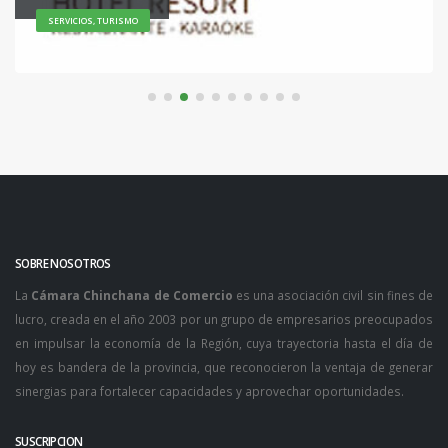
TURISMO
SOBRE NOSOTROS
La
Cámara Chinchana de Comercio
es una asociación civil sin fines de
lucro, creada en el año 2003 por un grupo de empresarios preocupados
en impulsar la economía de la Región, cuya trayectoria hasta el día de
hoy es bandera de la provincia, que reconocieron la ventaja de generar
sinergias para fortalecer capacidades y aprovechar oportunidades.
SUSCRIPCION